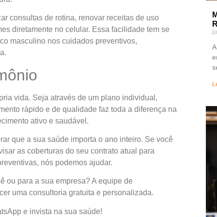
M
zar consultas de rotina, renovar receitas de uso
R
s diretamente no celular. Essa facilidade tem se
j
ico masculino nos cuidados preventivos,
A
a.
e
s
imônio
L
pria vida. Seja através de um plano individual,
dimento rápido e de qualidade faz toda a diferença na
ecimento ativo e saudável.
r que a sua saúde importa o ano inteiro. Se você
sar as coberturas do seu contrato atual para
preventivas, nós podemos ajudar.
cê ou para a sua empresa? A equipe de
cer uma consultoria gratuita e personalizada.
tsApp e invista na sua saúde!