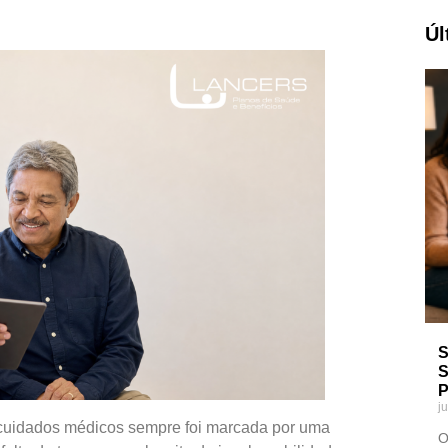
Úl
S
S
P
j
 cuidados médicos sempre foi marcada por uma
O