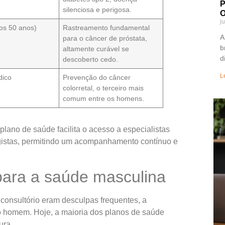
P
silenciosa e perigosa.
O
j
os 50 anos)
Rastreamento fundamental
A
para o câncer de próstata,
b
altamente curável se
d
descoberto cedo.
L
dico
Prevenção do câncer
colorretal, o terceiro mais
comum entre os homens.
lano de saúde facilita o acesso a especialistas
ogistas, permitindo um acompanhamento contínuo e
para a saúde masculina
 consultório eram desculpas frequentes, a
o homem. Hoje, a maioria dos planos de saúde
ura.