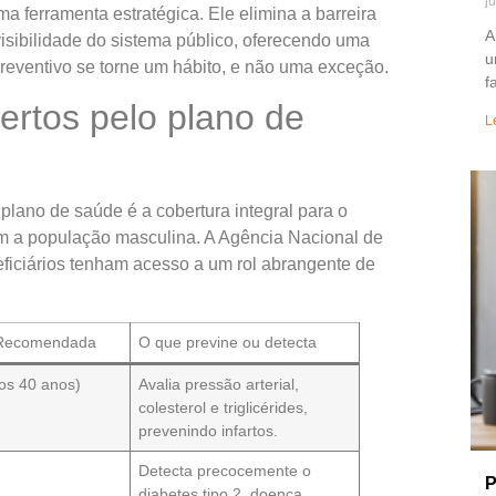
j
 ferramenta estratégica. Ele elimina a barreira
A
visibilidade do sistema público, oferecendo uma
u
preventivo se torne um hábito, e não uma exceção.
f
ertos pelo plano de
L
lano de saúde é a cobertura integral para o
am a população masculina. A Agência Nacional de
iciários tenham acesso a um rol abrangente de
 Recomendada
O que previne ou detecta
os 40 anos)
Avalia pressão arterial,
colesterol e triglicérides,
prevenindo infartos.
Detecta precocemente o
P
diabetes tipo 2, doença