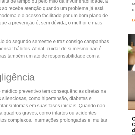
, falta de tempo ou pelo mito da invulnerabilidade, a
s
 só recebe atenção quando um problema já está
u
oderna e o acesso facilitado por um bom plano de
L
ue a prevenção é, sem dúvida, o melhor e mais
cio do segundo semestre e traz consigo campanhas
ensar hábitos. Afinal, cuidar de si mesmo não é
 mas também um ato de responsabilidade com a
gligência
o médico preventivo tem consequências diretas na
 silenciosas, como hipertensão, diabetes e
ntar sintomas em suas fases iniciais. Quando não
 quadros graves, como infartos ou acidentes
C
ntos complexos, internações prolongadas e, muitas
C
d