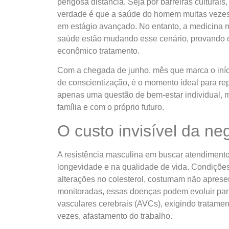
perigosa distância. Seja por barreiras culturais
verdade é que a saúde do homem muitas vezes
em estágio avançado. No entanto, a medicina m
saúde estão mudando esse cenário, provando q
econômico tratamento.
Com a chegada de junho, mês que marca o iní
de conscientização, é o momento ideal para rep
apenas uma questão de bem-estar individual,
família e com o próprio futuro.
O custo invisível da ne
A resistência masculina em buscar atendiment
longevidade e na qualidade de vida. Condições
alterações no colesterol, costumam não aprese
monitoradas, essas doenças podem evoluir para
vasculares cerebrais (AVCs), exigindo tratame
vezes, afastamento do trabalho.