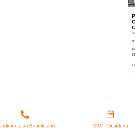
P
C
O
j
T
j
N
L
endimento ao Beneficiário
SAC - Ouvidoria