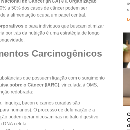
o Nacional de Câncer (INCA)
e a
Organização
s
0% a 50% dos casos de câncer podem ser
u
nde a alimentação ocupa um papel central.
L
orporativos
e para indivíduos que buscam otimizar
cia por trás da nutrição é uma estratégia de longo
 longevidade.
imentos Carcinogênicos
ar substâncias que possuem ligação com o surgimento
uisa sobre o Câncer (IARC)
, vinculada à OMS,
enção redobrada:
, linguiça, bacon e carnes curadas são
s para humanos). O processo de defumação e a
C
ação podem gerar nitrosaminas no trato digestivo,
C
o DNA celular.
d