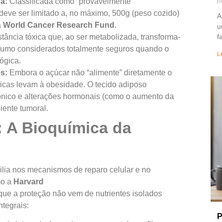
j
a:
Classificada como “provavelmente
eve ser limitado a, no máximo, 500g (peso cozido)
A
a
World Cancer Research Fund
.
u
f
tância tóxica que, ao ser metabolizada, transforma-
sumo considerados totalmente seguros quando o
L
lógica.
s:
Embora o açúcar não “alimente” diretamente o
ricas levam à obesidade. O tecido adiposo
rônico e alterações hormonais (como o aumento da
iente tumoral.
: A Bioquímica da
ilia nos mecanismos de reparo celular e no
mo a
Harvard
que a proteção não vem de nutrientes isolados
ntegrais:
P