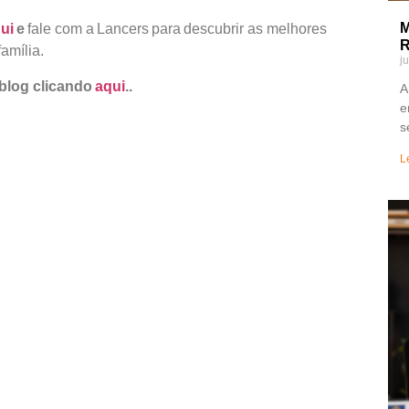
M
ui
e
fale com a Lancers para descubrir as melhores
R
família.
j
blog clicando
aqui
..
A
e
s
L