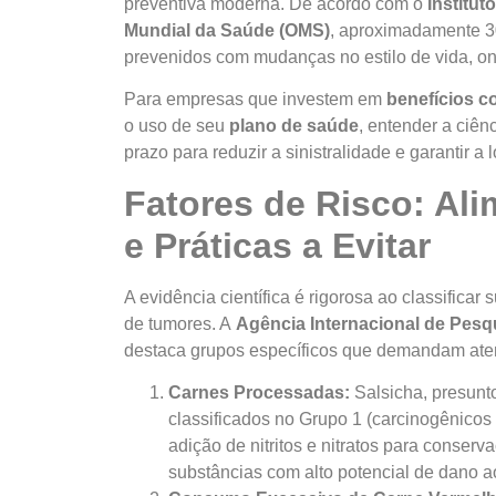
preventiva moderna. De acordo com o
Institut
Mundial da Saúde (OMS)
, aproximadamente 3
prevenidos com mudanças no estilo de vida, o
Para empresas que investem em
benefícios c
o uso de seu
plano de saúde
, entender a ciên
prazo para reduzir a sinistralidade e garantir a
Fatores de Risco: Al
e Práticas a Evitar
A evidência científica é rigorosa ao classific
de tumores. A
Agência Internacional de Pesq
destaca grupos específicos que demandam at
Carnes Processadas:
Salsicha, presunto
classificados no Grupo 1 (carcinogênico
adição de nitritos e nitratos para conserv
substâncias com alto potencial de dano a