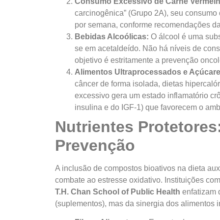
Consumo Excessivo de Carne Vermelh
carcinogênica” (Grupo 2A), seu consumo d
por semana, conforme recomendações d
Bebidas Alcoólicas:
O álcool é uma subs
se em acetaldeído. Não há níveis de con
objetivo é estritamente a prevenção onco
Alimentos Ultraprocessados e Açúcare
câncer de forma isolada, dietas hipercaló
excessivo gera um estado inflamatório c
insulina e do IGF-1) que favorecem o amb
Nutrientes Protetores
Prevenção
A inclusão de compostos bioativos na dieta aux
combate ao estresse oxidativo. Instituições co
T.H. Chan School of Public Health
enfatizam 
(suplementos), mas da sinergia dos alimentos i