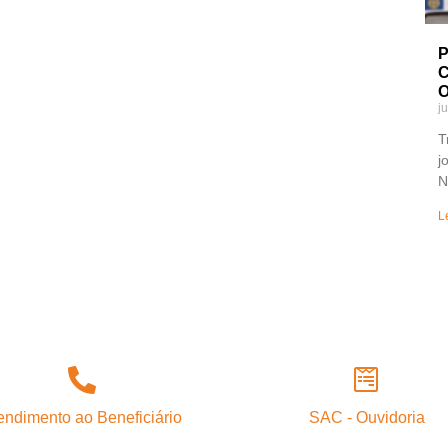
P
C
O
j
T
j
N
L
endimento ao Beneficiário
SAC - Ouvidoria