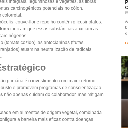
is integrais, leguminosas e vegetais, as fibras
P
O
gentes carcinogênicos potenciais no cólon,
j
 colorretal.
A
ócolis, couve-flor e repolho contêm glicosinolatos.
b
kins
indicam que essas substâncias auxiliam as
d
 carcinógenos.
o (tomate cozido), as antocianinas (frutas
L
aranjados) atuam na neutralização de radicais
a.
stratégico
ão primária é o investimento com maior retorno.
busto e promovem programas de conscientização
os
não apenas cuidam do colaborador, mas mitigam
eada em alimentos de origem vegetal, combinada
nfigura a barreira mais eficaz contra doenças