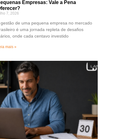
equenas Empresas: Vale a Pena
ferecer?
ulho 7, 2026
 gestão de uma pequena empresa no mercado
rasileiro é uma jornada repleta de desafios
iários, onde cada centavo investido
eia mais »