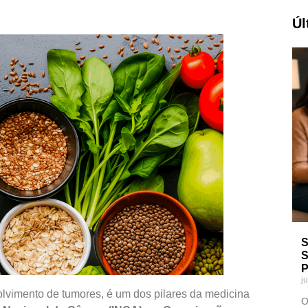
Úl
S
S
P
j
olvimento de tumores, é um dos pilares da medicina
O