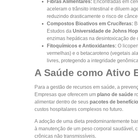
Fibras Alimentares:
Encontradas em cerea
aceleram o trânsito intestinal e diluem a
reduzindo drasticamente o risco de câncer
Compostos Bioativos em Crucíferas:
Br
Estudos da
Universidade de Johns Hop
enzimas hepáticas na desintoxicação de
Fitoquímicos e Antioxidantes:
O licopen
vermelhas) e o betacaroteno (vegetais al
livres, protegendo a integridade genômic
A Saúde como Ativo E
Para a gestão de recursos em saúde, a prevenç
Empresas que oferecem um
plano de saúde
ro
alimentar dentro de seus
pacotes de benefíci
custos hospitalares complexos no futuro.
A adoção de uma dieta predominantemente bas
à manutenção de um peso corporal saudável, co
crônicas não transmissíveis.