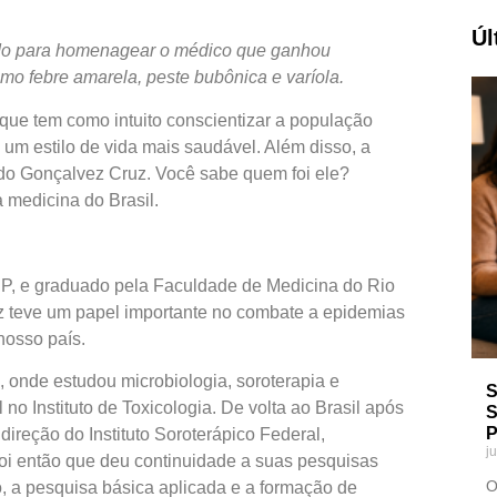
Úl
iado para homenagear o médico que ganhou
mo febre amarela, peste bubônica e varíola.
ue tem como intuito conscientizar a população
 um estilo de vida mais saudável. Além disso, a
do Gonçalvez Cruz. Você sabe quem foi ele?
 medicina do Brasil.
P, e graduado pela Faculdade de Medicina do Rio
 teve um papel importante no combate a epidemias
nosso país.
onde estudou microbiologia, soroterapia e
S
 no Instituto de Toxicologia. De volta ao Brasil após
S
P
ireção do Instituto Soroterápico Federal,
j
oi então que deu continuidade a suas pesquisas
O
o, a pesquisa básica aplicada e a formação de