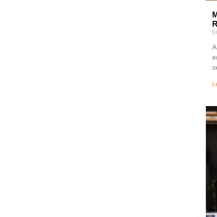
M
R
j
A
e
s
L