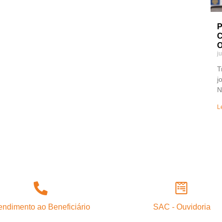
P
C
O
j
T
j
N
L
endimento ao Beneficiário
SAC - Ouvidoria