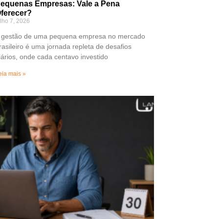
equenas Empresas: Vale a Pena
ferecer?
ulho 7, 2026
 gestão de uma pequena empresa no mercado
rasileiro é uma jornada repleta de desafios
iários, onde cada centavo investido
eia mais »