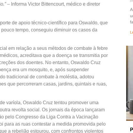
j
ão.”
– Informa Victor Bittencourt, médico e diretor
A
u
f
porte de apoio técnico-científico para Oswaldo, que
ouco tempo, conseguiu diminuir os casos da
L
cial em relação a seus métodos de combate à febre
médicos, acreditava que a doença se transmitia por
ecreções dos doentes. No entanto, Oswaldo Cruz
oença era um mosquito, e, após suspender
o tradicional de combate à moléstia, adotou
es que percorreram casas, jardins, quintais e ruas,
 de varíola, Oswaldo Cruz tentou promover uma
tra revolta social. Os jornais da época lançaram
ão pelo Congresso da Liga Contra a Vacinação
oi para as ruas contestar a medida promovida pelo
P
ue a rebelião estourou, com confrontos violentos