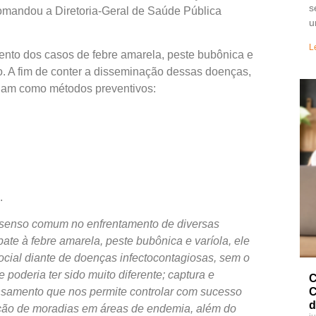
s
omandou a Diretoria-Geral de Saúde Pública
u
L
ento dos casos de febre amarela, peste bubônica e
ro. A fim de conter a disseminação dessas doenças,
ham como métodos preventivos:
.
o senso comum no enfrentamento de diversas
ate à febre amarela, peste bubônica e varíola, ele
ocial diante de doenças infectocontagiosas, sem o
oderia ter sido muito diferente; captura e
C
C
nsamento que nos permite controlar com sucesso
d
ção de moradias em áreas de endemia, além do