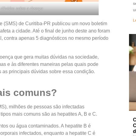
s
s dúvidas sobre a doença
u
L
e (SMS) de Curitiba-PR publicou um novo boletim
afeta a cidade. Até o final de junho deste ano foram
al, contra apenas 5 diagnósticos no mesmo período
 doença que gera muitas dúvidas na sociedade,
as e às diferentes maneiras pelas quais pode
 as principais dúvidas sobre essa condição.
mais comuns?
), milhões de pessoas são infectadas
 tipos mais comuns são as hepatites A, B e C.
C
C
entos ou água contaminados. A hepatite B é
d
orporais infectados, enquanto a hepatite C é