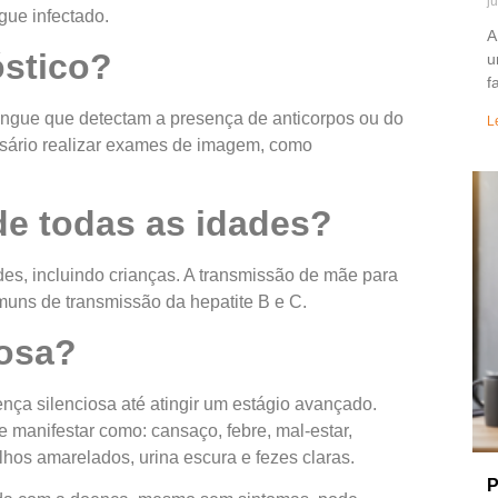
j
gue infectado.
A
óstico?
u
f
angue que detectam a presença de anticorpos ou do
L
ssário realizar exames de imagem, como
de todas as idades?
des, incluindo crianças. A transmissão de mãe para
muns de transmissão da hepatite B e C.
iosa?
nça silenciosa até atingir um estágio avançado.
 manifestar como: cansaço, febre, mal-estar,
olhos amarelados, urina escura e fezes claras.
P