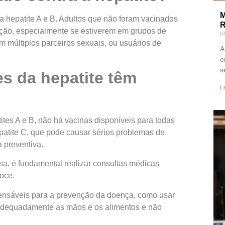
M
a hepatite A e B. Adultos que não foram vacinados
R
ção, especialmente se estiverem em grupos de
j
m múltiplos parceiros sexuais, ou usuários de
A
e
s
s da hepatite têm
L
tes A e B, não há vacinas disponíveis para todas
epatite C, que pode causar sérios problemas de
 preventiva.
a, é fundamental realizar consultas médicas
oce.
spensáveis para a prevenção da doença, como usar
r adequadamente as mãos e os alimentos e não