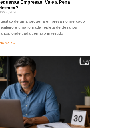
equenas Empresas: Vale a Pena
ferecer?
ulho 7, 2026
 gestão de uma pequena empresa no mercado
rasileiro é uma jornada repleta de desafios
iários, onde cada centavo investido
eia mais »