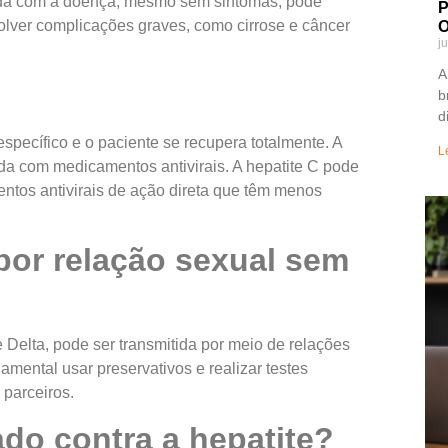
ada com a doença, mesmo sem sintomas, pode
P
volver complicações graves, como cirrose e câncer
O
j
A
b
d
specífico e o paciente se recupera totalmente. A
L
ada com medicamentos antivirais. A hepatite C pode
ntos antivirais de ação direta que têm menos
por relação sexual sem
e Delta, pode ser transmitida por meio de relações
amental usar preservativos e realizar testes
 parceiros.
do contra a hepatite?