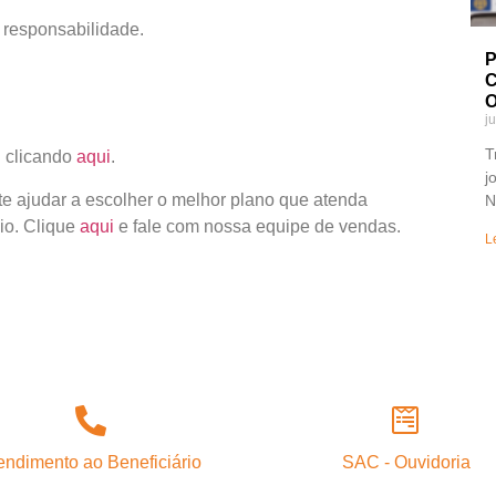
 responsabilidade.
P
C
O
j
T
g clicando
aqui
.
j
 ajudar a escolher o melhor plano que atenda
N
io. Clique
aqui
e fale com nossa equipe de vendas.
L
endimento ao Beneficiário
SAC - Ouvidoria