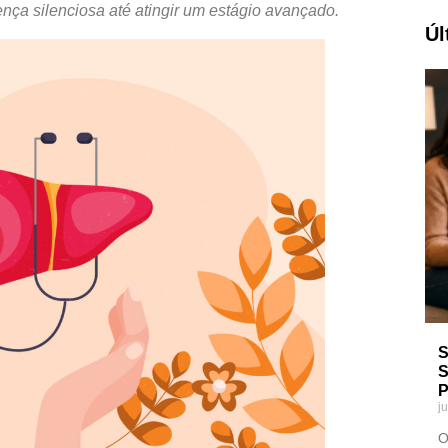
nça silenciosa até atingir um estágio avançado.
Úl
S
S
P
j
O