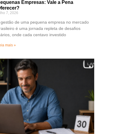
equenas Empresas: Vale a Pena
ferecer?
ulho 7, 2026
 gestão de uma pequena empresa no mercado
rasileiro é uma jornada repleta de desafios
iários, onde cada centavo investido
eia mais »