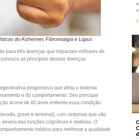
s
u
L
ísticas do Alzheimer, Fibromialgia e Lúpus
o para três doenças que impactam milhares de
a conosco as principais dessas doenças.
generativa progressiva que afeta o sistema
nsamento e do comportamento. Seu principal
ação acima de 60 anos enfrenta essa condição.
oderado, grave e terminal), com sintomas que vão
 severa das funções cognitivas e motoras. O
C
C
acompanhamento médico para melhorar a qualidade
d