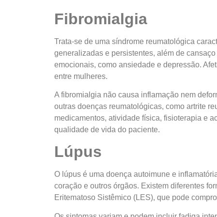
Fibromialgia
Trata-se de uma síndrome reumatológica carac
generalizadas e persistentes, além de cansaço 
emocionais, como ansiedade e depressão. Afe
entre mulheres.
A fibromialgia não causa inflamação nem defor
outras doenças reumatológicas, como artrite re
medicamentos, atividade física, fisioterapia 
qualidade de vida do paciente.
Lúpus
O lúpus é uma doença autoimune e inflamatória c
coração e outros órgãos. Existem diferentes f
Eritematoso Sistêmico (LES), que pode compro
Os sintomas variam e podem incluir fadiga inten