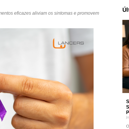
Úl
mentos eficazes aliviam os sintomas e promovem
S
S
P
j
O