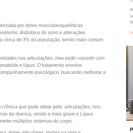
j
A
u
f
terizada por dores musculoesqueléticas
extremo, distúrbios do sono e alterações
L
ta cerca de 3% da população, sendo mais comum
midades nas articulações, mas pode coexistir com
umatoide e lúpus. O tratamento envolve
e acompanhamento psicológico, buscando melhorar a
rônica que pode afetar pele, articulações, rins,
ormas da doença, sendo a mais grave o Lúpus
meter múltiplos sistemas do corpo.
P
sa, dores articulares, lesões na pele e