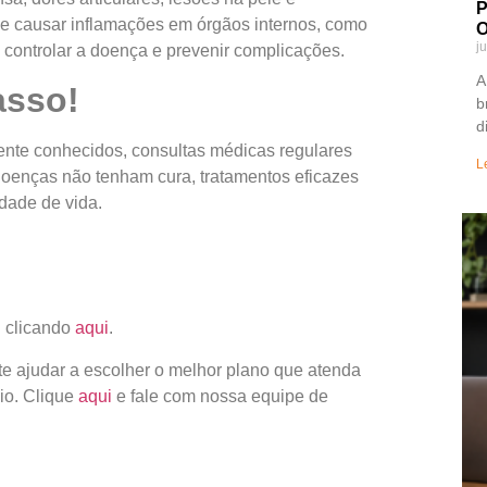
P
de causar inflamações em órgãos internos, como
O
j
 controlar a doença e prevenir complicações.
A
asso!
b
d
mente conhecidos, consultas médicas regulares
L
oenças não tenham cura, tratamentos eficazes
idade de vida.
g clicando
aqui
.
 ajudar a escolher o melhor plano que atenda
io. Clique
aqui
e fale com nossa equipe de