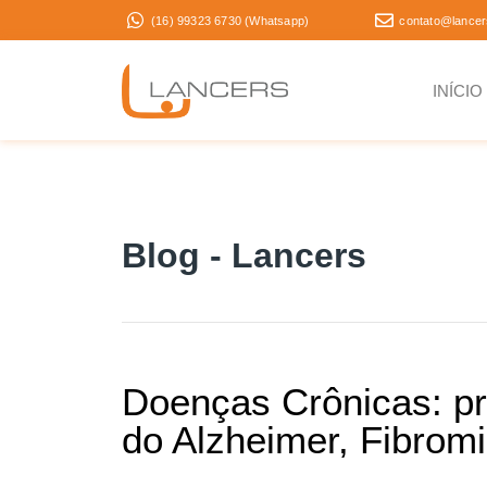
(16) 99323 6730 (Whatsapp)
contato@lancer
INÍCIO
Blog - Lancers
Doenças Crônicas: pri
do Alzheimer, Fibrom