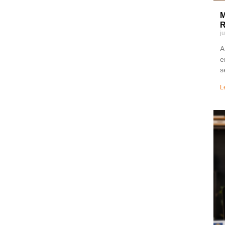
M
R
j
A
e
s
L