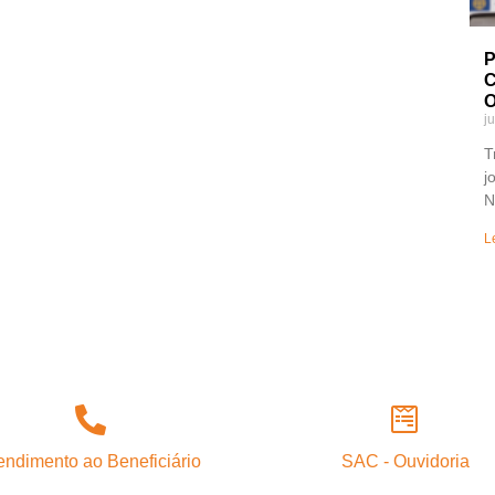
P
C
O
j
T
j
N
L
endimento ao Beneficiário
SAC - Ouvidoria