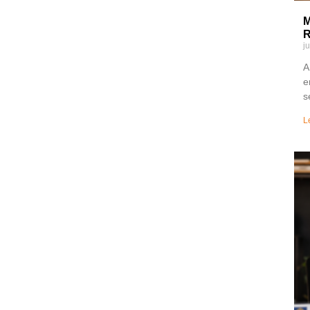
M
R
j
A
e
s
L