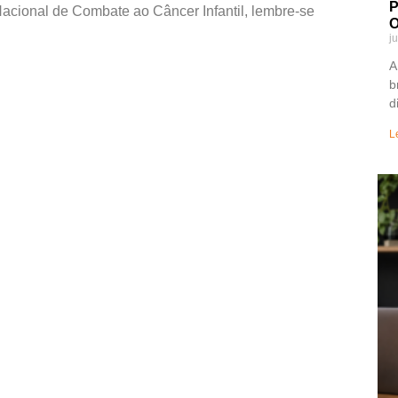
P
Nacional de Combate ao Câncer Infantil, lembre-se
O
j
A
b
d
L