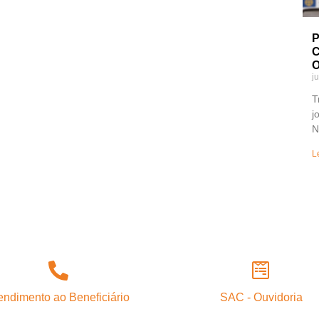
P
C
O
j
T
j
N
L
endimento ao Beneficiário
SAC - Ouvidoria