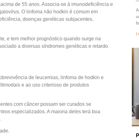
j
 acima de 55 anos. Associa-se à imunodeficiência e
A
egalovírus. O linfoma não hodkin é comum em
u
eficiência, doenças genéticas subjacentes,
f
L
nte, e tem melhor prognóstico quando surge na
sociado a diversas síndromes genéticas e retardo
obrevivência de leucemias, linfoma de hodkin e
timodais e ao uso criterioso de produtos
centes com câncer possam ser curados se
tros especializados. A maioria deles terá boa
.
ade.
P