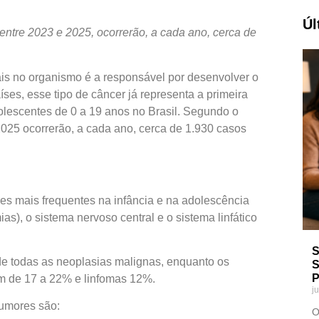
Úl
 entre 2023 e 2025, ocorrerão, a cada ano, cerca de
ais no organismo é a responsável por desenvolver o
ses, esse tipo de câncer já representa a primeira
olescentes de 0 a 19 anos no Brasil. Segundo o
 2025 ocorrerão, a cada ano, cerca de 1.930 casos
es mais frequentes na infância e na adolescência
s), o sistema nervoso central e o sistema linfático
S
e todas as neoplasias malignas, enquanto os
S
P
am de 17 a 22% e linfomas 12%.
j
tumores são:
O