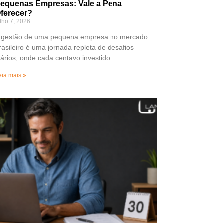
equenas Empresas: Vale a Pena
ferecer?
ulho 7, 2026
 gestão de uma pequena empresa no mercado
rasileiro é uma jornada repleta de desafios
iários, onde cada centavo investido
eia mais »