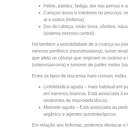
Febre, palidez, fadiga, dor nas pernas e a
Caroços duros e indolores no pescoço, viri
ar e outros (linfoma);
Dor de cabeça, visão turva, vômitos, náus
(sistema nervoso central).
Há também a possibilidade de a criança ou jov
nervoso periférico (neuroblastoma), tumor renal 
que afeta as células que originam os ovários e 
(osteossarcoma) e tumores de partes moles (s
Entre os tipos de leucemia mais comum, estão:
Linfoblástica aguda – mais habitual em 
em meninos brancos. Está associada à e
síndromes de imunodeficiência;
Mieloide aguda – Está associada ao perío
orgânico e agentes quimioterápicos.
Em relação aos linfomas, podemos destacar o l