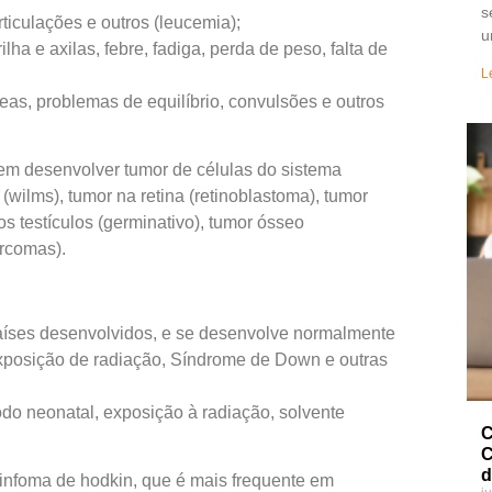
s
rticulações e outros (leucemia);
u
lha e axilas, febre, fadiga, perda de peso, falta de
L
eas, problemas de equilíbrio, convulsões e outros
em desenvolver tumor de células do sistema
(wilms), tumor na retina (retinoblastoma), tumor
os testículos (germinativo), tumor ósseo
arcomas).
países desenvolvidos, e se desenvolve normalmente
xposição de radiação, Síndrome de Down e outras
do neonatal, exposição à radiação, solvente
C
C
d
infoma de hodkin, que é mais frequente em